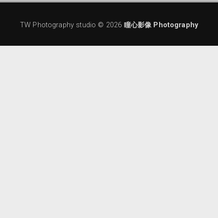
TW Photography studio ©
2026
瞳心影像 Photography