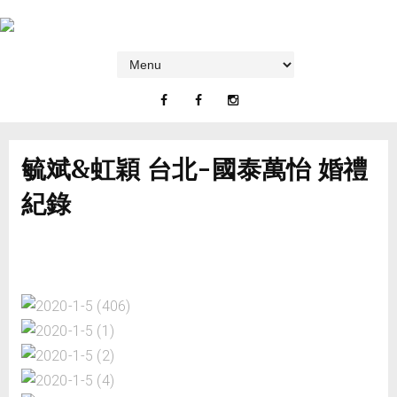
毓斌&虹穎 台北-國泰萬怡 婚禮
紀錄