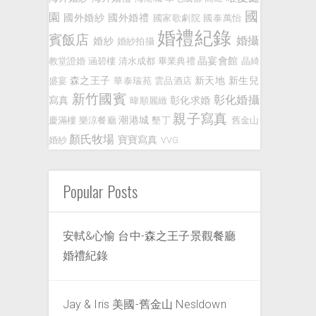
國
園
國外婚紗
國外婚禮
國家歌劇院
國泰萬怡
婚禮紀錄
賓飯店
婚攝
婚紗
婚紗拍攝
晶宴會館
教堂證婚
涵碧樓
清水成都
畢業典禮
晶綺
森之王子
新天地
新生兒
盛宴
華泰瑞苑
雲品酒店
新竹國賓
彰化婚攝
寫真
彰化求婚
暐順麗緻
親子寫真
潮港城
慶滿樓
樂涼餐廳
墾丁
舊金山
顏氏牧場
寶寶寫真
婚紗
VVG
Popular Posts
安軾&心愉 台中-森之王子景觀餐廳
婚禮紀錄
Jay & Iris 美國-舊金山 Nesldown