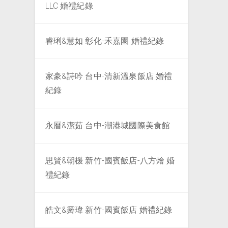
LLC 婚禮紀錄
睿琍&慧如 彰化-禾嘉園 婚禮紀錄
家豪&詩吟 台中-清新溫泉飯店 婚禮
紀錄
永曆&潔茹 台中-潮港城國際美食館
思賢&朝楥 新竹-國賓飯店-八方燴 婚
禮紀錄
皓文&霽瑋 新竹-國賓飯店 婚禮紀錄