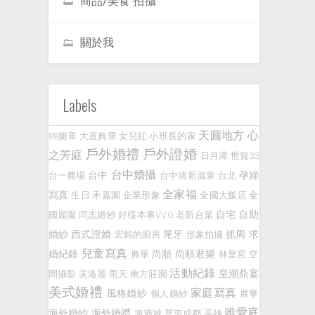
商品/美食 拍攝
關於我
Labels
天圓地方
心
88樂章
大直典華
女兒紅
小班長的家
戶外婚禮
戶外證婚
之芳庭
日月潭
世貿33
台中婚攝
台中
孕婦
台一農場
台中清新溫泉
台北
全家福
寫真
生日
禾嘉園
企業形象
全國大飯店
全
自宅
自助
國麗園
同志婚紗
好樣本事VVG
老新台菜
婚紗
西式證婚
尾牙
抓周
求
宏銘的廚房
形象拍攝
兒童寫真
婚紀錄
尚順
尚順君樂
典華
林皇宮
空
活動紀錄
皇潮鼎宴
間攝影
芙洛麗
雨天
南方莊園
美式婚禮
家庭寫真
風格婚紗
個人婚紗
展華
唯愛庭
海外婚紗
海外婚禮
海港城
草屯成都
高雄