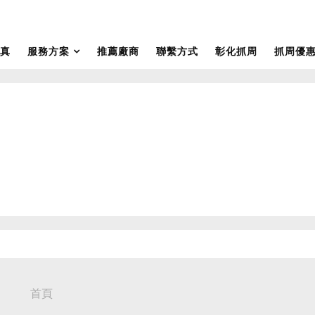
真
服務方案
推薦廠商
聯繫方式
彰化抓周
抓周優
首頁