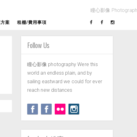
惠方案
租棚/費用事項
Follow Us
瞳心影像 photography Were this
world an endless plain, and by
sailing eastward we could for ever
reach new distances