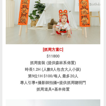
[抓周方案C]
$11800
抓周套裝 (提供森林系佈置)
時長1.2H (人數8人包含大人小孩)
第9位1H
$100/每人
最多20人
專人引導+攝影師拍攝+提供抓周聰明門
抓周道具+基本佈置