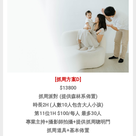
[抓周方案D]
$13800
抓周派對 (提供森林系佈置)
時長2H (人數10人包含大人小孩)
第11位1H
$100/每人
最多30人
專業主持+攝影師拍攝+提供抓周聰明門
抓周道具+基本佈置