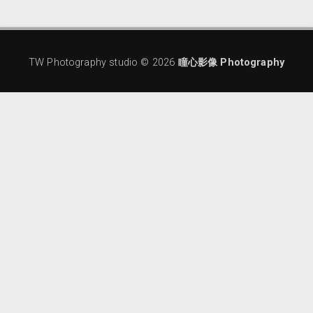
TW Photography studio ©
2026
瞳心影像 Photography