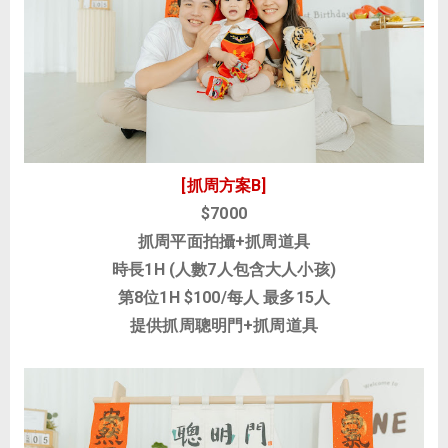
[抓周方案B]
$7000
抓周平面拍攝+抓周道具
時長1H (人數7人包含大人小孩)
第8位1H
$100/每人
最多15人
提供抓周聰明門+抓周道具