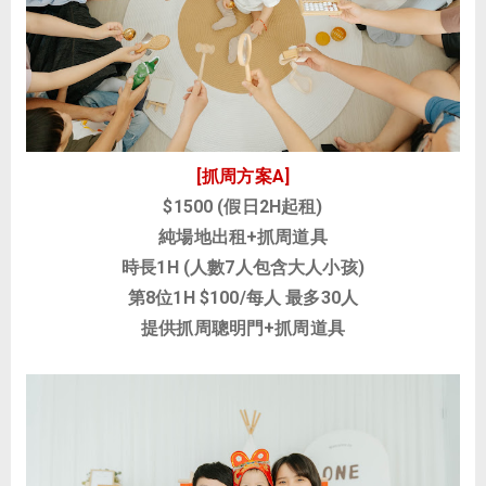
[抓周方案A]
$1500 (假日2H起租)
純場地出租+抓周道具
時長1H (人數7人包含大人小孩)
第8位1H $100/每人 最多30人
提供抓周聰明門+抓周道具