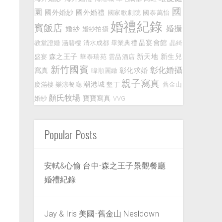
國
園
國外婚紗
國外婚禮
國家歌劇院
國泰萬怡
婚禮紀錄
賓飯店
婚攝
婚紗
婚紗拍攝
晶宴會館
教堂證婚
涵碧樓
清水成都
畢業典禮
晶綺
森之王子
新天地
新生兒
盛宴
華泰瑞苑
雲品酒店
新竹國賓
彰化婚攝
寫真
彰化求婚
暐順麗緻
親子寫真
潮港城
慶滿樓
樂涼餐廳
墾丁
舊金山
顏氏牧場
寶寶寫真
婚紗
VVG
Popular Posts
安軾&心愉 台中-森之王子景觀餐廳
婚禮紀錄
Jay & Iris 美國-舊金山 Nesldown