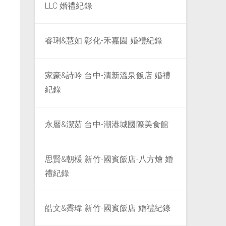
LLC 婚禮紀錄
睿琍&慧如 彰化-禾嘉園 婚禮紀錄
家豪&詩吟 台中-清新溫泉飯店 婚禮
紀錄
永曆&潔茹 台中-潮港城國際美食館
思賢&朝楥 新竹-國賓飯店-八方燴 婚
禮紀錄
皓文&霽瑋 新竹-國賓飯店 婚禮紀錄