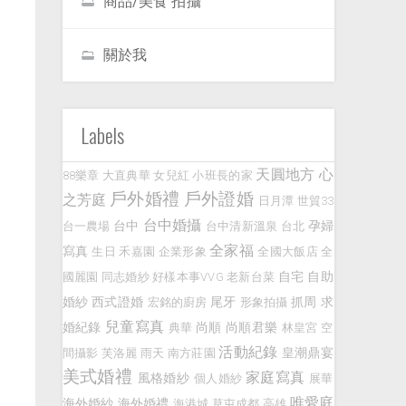
商品/美食 拍攝
關於我
Labels
天圓地方
心
88樂章
大直典華
女兒紅
小班長的家
戶外婚禮
戶外證婚
之芳庭
日月潭
世貿33
台中婚攝
台中
孕婦
台一農場
台中清新溫泉
台北
全家福
寫真
生日
禾嘉園
企業形象
全國大飯店
全
自宅
自助
國麗園
同志婚紗
好樣本事VVG
老新台菜
婚紗
西式證婚
尾牙
抓周
求
宏銘的廚房
形象拍攝
兒童寫真
婚紀錄
尚順
尚順君樂
典華
林皇宮
空
活動紀錄
皇潮鼎宴
間攝影
芙洛麗
雨天
南方莊園
美式婚禮
家庭寫真
風格婚紗
個人婚紗
展華
唯愛庭
海外婚紗
海外婚禮
海港城
草屯成都
高雄