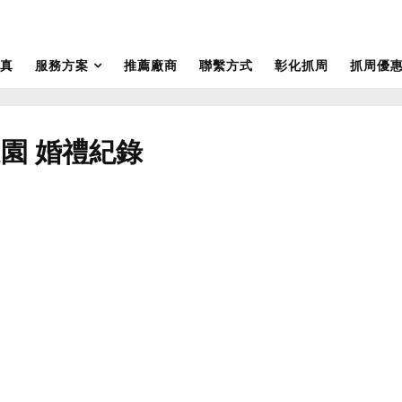
真
服務方案
推薦廠商
聯繫方式
彰化抓周
抓周優
園 婚禮紀錄