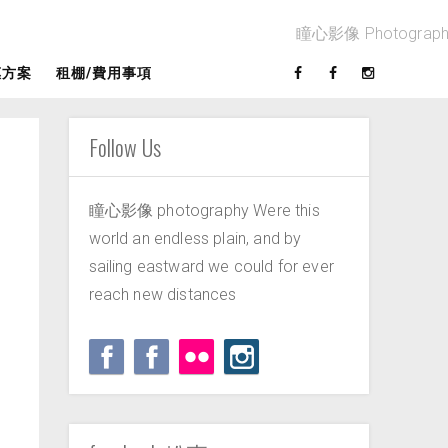
惠方案
租棚/費用事項
Follow Us
瞳心影像 photography Were this
world an endless plain, and by
sailing eastward we could for ever
reach new distances