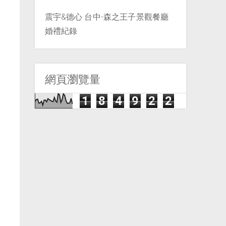
震宇&德心 台中-森之王子景觀餐廳
婚禮紀錄
網頁瀏覽量
1
8
4
9
2
2