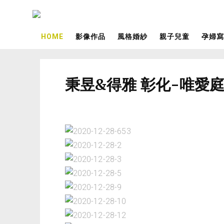
HOME
影像作品
風格婚紗
親子兒童
孕婦寫
秉昱&得雅 彰化-唯愛庭