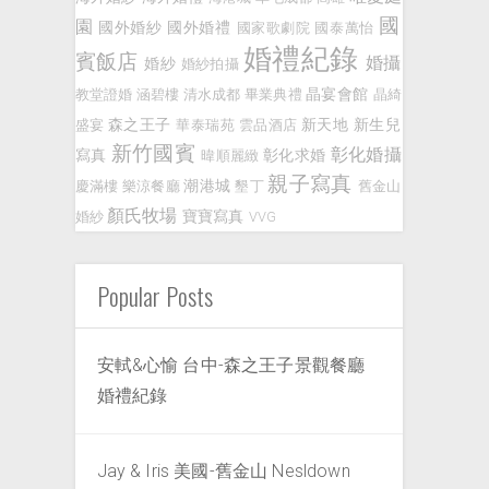
國
園
國外婚紗
國外婚禮
國家歌劇院
國泰萬怡
婚禮紀錄
賓飯店
婚攝
婚紗
婚紗拍攝
晶宴會館
教堂證婚
涵碧樓
清水成都
畢業典禮
晶綺
森之王子
新天地
新生兒
盛宴
華泰瑞苑
雲品酒店
新竹國賓
彰化婚攝
寫真
彰化求婚
暐順麗緻
親子寫真
潮港城
慶滿樓
樂涼餐廳
墾丁
舊金山
顏氏牧場
寶寶寫真
婚紗
VVG
Popular Posts
安軾&心愉 台中-森之王子景觀餐廳
婚禮紀錄
Jay & Iris 美國-舊金山 Nesldown