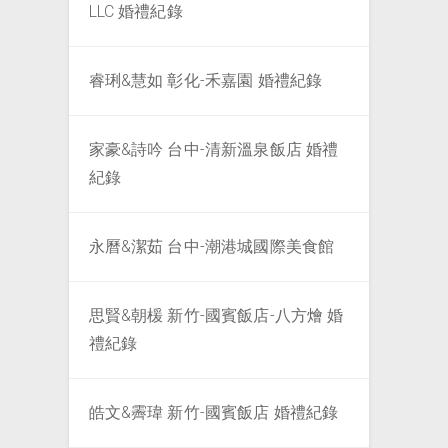
LLC 婚禮紀錄
睿琍&慧如 彰化-禾嘉園 婚禮紀錄
家豪&詩吟 台中-清新溫泉飯店 婚禮
紀錄
永曆&潔茹 台中-潮港城國際美食館
思賢&朝楥 新竹-國賓飯店-八方燴 婚
禮紀錄
皓文&霽瑋 新竹-國賓飯店 婚禮紀錄