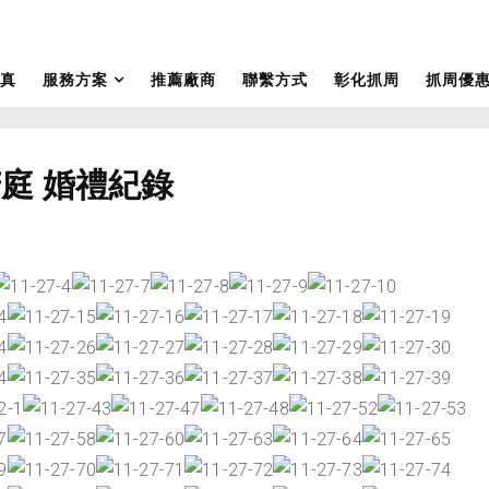
真
服務方案
推薦廠商
聯繫方式
彰化抓周
抓周優
庭 婚禮紀錄