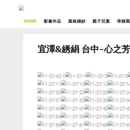
HOME
影像作品
風格婚紗
親子兒童
孕婦寫
宜澤&綉絹 台中-心之芳