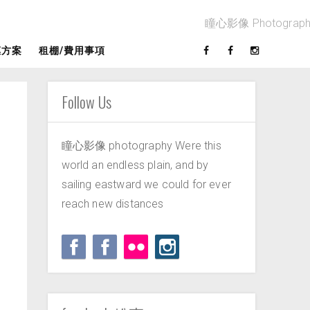
惠方案
租棚/費用事項
Follow Us
瞳心影像 photography Were this
world an endless plain, and by
sailing eastward we could for ever
reach new distances