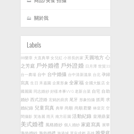
商品/美食 拍攝
關於我
Labels
天圓地方
心
88樂章
大直典華
女兒紅
小班長的家
戶外婚禮
戶外證婚
之芳庭
日月潭
世貿33
台中婚攝
台中
孕婦
台一農場
台中清新溫泉
台北
全家福
寫真
生日
禾嘉園
企業形象
全國大飯店
全
自宅
自助
國麗園
同志婚紗
好樣本事VVG
老新台菜
婚紗
西式證婚
尾牙
抓周
求
宏銘的廚房
形象拍攝
兒童寫真
婚紀錄
尚順
尚順君樂
典華
林皇宮
空
活動紀錄
皇潮鼎宴
間攝影
芙洛麗
雨天
南方莊園
美式婚禮
家庭寫真
風格婚紗
個人婚紗
展華
唯愛庭
海外婚紗
海外婚禮
海港城
草屯成都
高雄