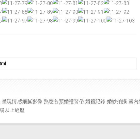
.呈現情感細膩影像.熟悉各類婚禮習俗.婚禮紀錄.婚紗拍攝.國內
百場以上經歷